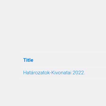
FŐOLDAL
A TELEPÜ
RENDELETTÁR
Title
Határozatok-Kivonatai 2022.