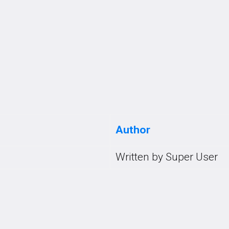
LÉS BEMUTATÁSA
KÉPVISELŐTESTÜLET
JEGYZŐKÖNYVEK
KÖZÖS HIVATAL
HÍRDETMÉNYEK
MAGYAR FALU PROGRAM
PÁLYÁZATOK
KÖZÉRDEKŰ ADATOK
Köszöntjük Csengerújfalu weboldalán!
Author
Written by Super User