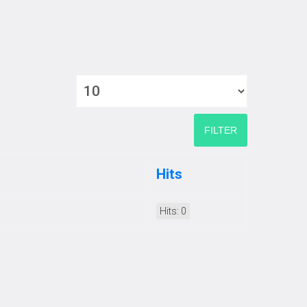
HURO PÁLYÁZAT
HATÁROZATOK
VÁLASZTÁSI INFORMÁCIÓK
Display #
Kapcsolat:
FILTER
4764. Csengerújfalu, Kossuth u. 102.
Tel/Fax: +36/44/520-186
Hits
Email:polghivcsujfalu@gmail.com
Hits: 0